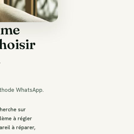
rme
hoisir
à
méthode WhatsApp.
cherche sur
blème à régler
reil à réparer,